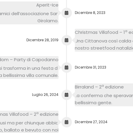
Aperit-Ice
Dicembre 8, 2023
 amici dell’associazione San
Girolamo.
a
Christmas Villafood – 1
ed
Dicembre 28, 2019
Una Cittanova così calda a
nostro streetfood natalizi
dom – Party di Capodanno
Dicembre 31, 2023
 si trasforma in una festa di
 bellissima villa comunale.
a
Birraland – 2
edizione
Luglio 26, 2024
La conferma che speravam
bellissima gente.
a
mas Villafood – 2
edizione
Dicembre 27, 2024
Fusi ma per chiunque abbia
o, ballato e bevuto con noi