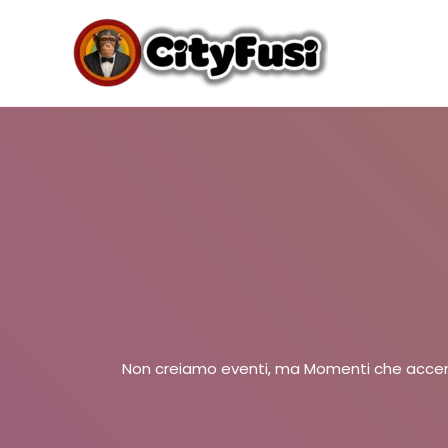
Vai
al
contenuto
Non creiamo eventi, ma Momenti che accend