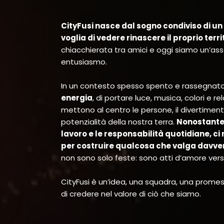
CityFusi nasce dal sogno condiviso di un 
voglia di vedere rinascere il proprio terri
chiacchierata tra amici e oggi siamo un’asso
entusiasmo.
In un contesto spesso spento e rassegnato
energia
, di portare luce, musica, colori e r
mettono al centro le persone, il divertimento
potenzialità della nostra terra.
Nonostante i
lavoro e le responsabilità quotidiane, c
per costruire qualcosa che valga davve
non sono solo feste: sono atti d’amore vers
CityFusi è un’idea, una squadra, una prome
di credere nel valore di ciò che siamo.