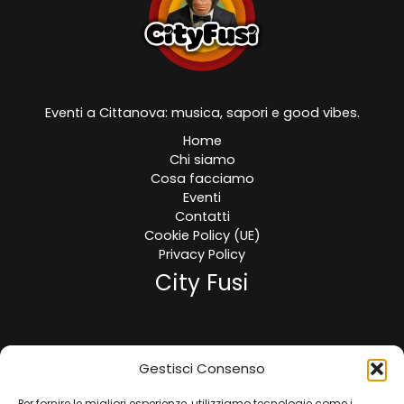
Eventi a Cittanova: musica, sapori e good vibes.
Home
Chi siamo
Cosa facciamo
Eventi
Contatti
Cookie Policy (UE)
Privacy Policy
City Fusi
Viale Regina Margherita, Cittanova (RC)
Gestisci Consenso
Per fornire le migliori esperienze, utilizziamo tecnologie come i