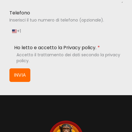
Telefono
Inserisci il tuo numero di telefono (opzionale).
+1
S
t
a
Ho letto e accetto la Privacy policy.
*
t
Accetto il trattamento dei dati secondo la privacy
i
policy.
U
n
i
INVIA
t
i
+
1