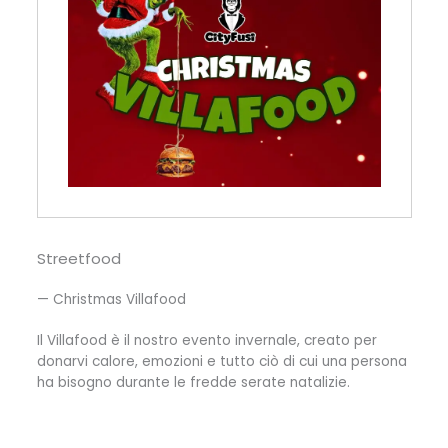
Streetfood
— Christmas Villafood
Il Villafood è il nostro evento invernale, creato per
donarvi calore, emozioni e tutto ciò di cui una persona
ha bisogno durante le fredde serate natalizie.