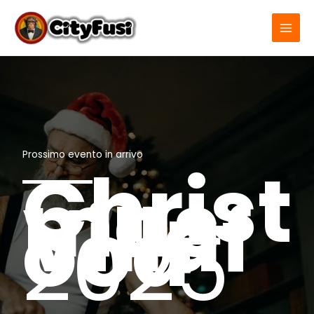
Vai
al
contenuto
Prossimo evento in arrivo
Christ
mas
Villaf
ood
2025